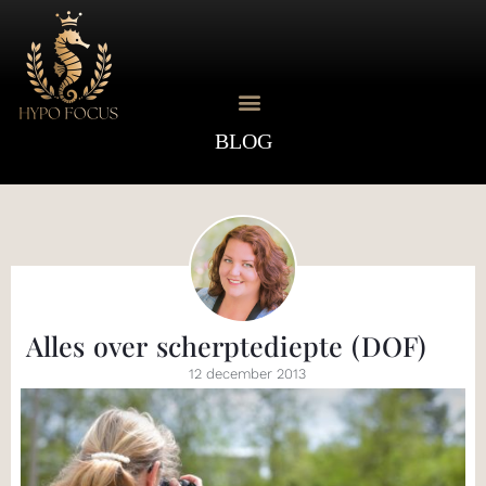
BLOG
Over Femke
Alles over scherptediepte (DOF)
12 december 2013